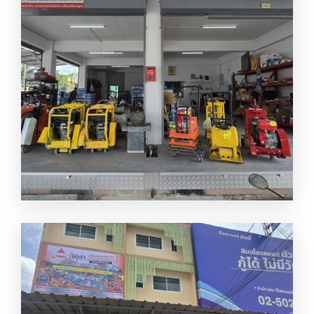
บจก ยูเนี่ยนทรัคแอนด์ทูลส์