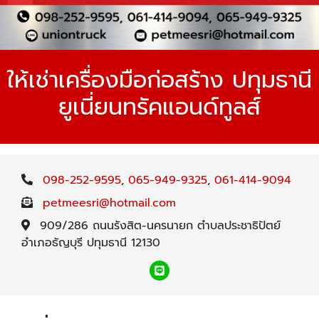
ให้เช่าเครื่องมือก่อสร้าง ปทุมธานี
ยูเนี่ยนทรัคแอนด์ทูลส์
098-252-9595
,
065-949-9325
,
061-414-9094
petmeesri@hotmail.com
909/286 ถนนรังสิต-นครนายก ตำบลประชาธิปัตย์
อำเภอธัญบุรี ปทุมธานี 12130