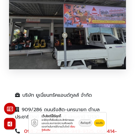
จำหน่ายเครื่องมือก่อสร้าง ปทุม
บริษัท ยูเนี่ยนทรัคแอนด์ทูลส์ จำกัด
909/286 ถนนรังสิต-นครนายก ตำบล
ประชาธิปัตย์ อำเภอธัญบุรี ปทุมธานี 12130
เว็บไซต์นี้ใช้คุกกี้
เราใช้คุกกี้เพื่อเพิ่มประสิทธิภาพและ
ตั้งค่าคุกกี้
ยอมรับ
มอบประสบการณ์ความพึงพอใจ
ของท่านในการใช้งานเว็บไซต์
เรียน
098-252-9595
,
065-949-9325
,
061-414-
รู้เพิ่มเติม