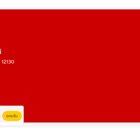
์
 12130
ยอมรับ
Powered By
Thailand YellowPages